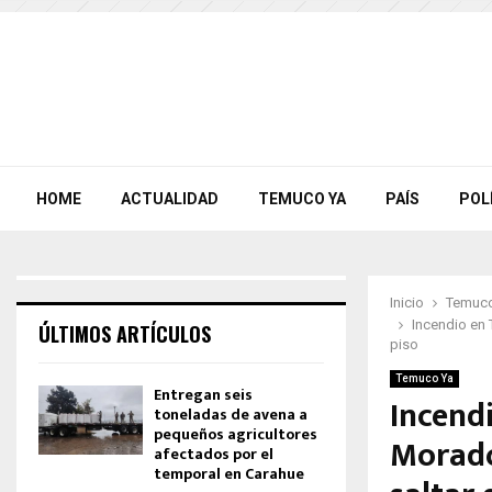
HOME
ACTUALIDAD
TEMUCO YA
PAÍS
POL
Inicio
Temuco
Incendio en 
ÚLTIMOS ARTÍCULOS
piso
Temuco Ya
Entregan seis
Incend
toneladas de avena a
pequeños agricultores
Morado
afectados por el
temporal en Carahue