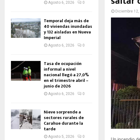
saltar
Agosto 6, 2026
0
Diciembre 12,
Temporal deja más de
40 viviendas inundadas
y 132 aisladas en Nueva
Imperial
Agosto 6, 2026
0
Tasa de ocupación
informal a nivel
nacional llegó a 27,0%
en el trimestre abril –
junio de 2026
Agosto 6, 2026
0
Nieve sorprende a
sectores rurales de
Carahue durante la
tarde
Agosto 5, 2026
0
Un incendio d