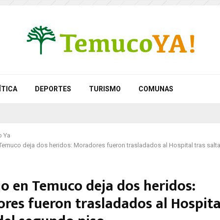
ÍTICA
DEPORTES
TURISMO
COMUNAS
 Ya
Temuco deja dos heridos: Moradores fueron trasladados al Hospital tras salt
io en Temuco deja dos heridos:
res fueron trasladados al Hospita