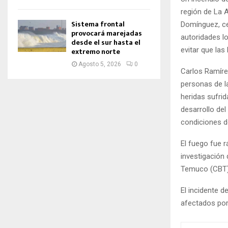
región de La 
Sistema frontal
Domínguez, ce
provocará marejadas
autoridades l
desde el sur hasta el
evitar que las
extremo norte
Agosto 5, 2026
0
Carlos Ramíre
personas de la
heridas sufri
desarrollo del
condiciones de
El fuego fue 
investigación
Temuco (CBT) e
El incidente d
afectados por 