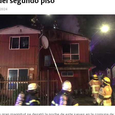
 del segundo piso
 2024
e gran magnitud se desató la noche de este jueves en la comuna d