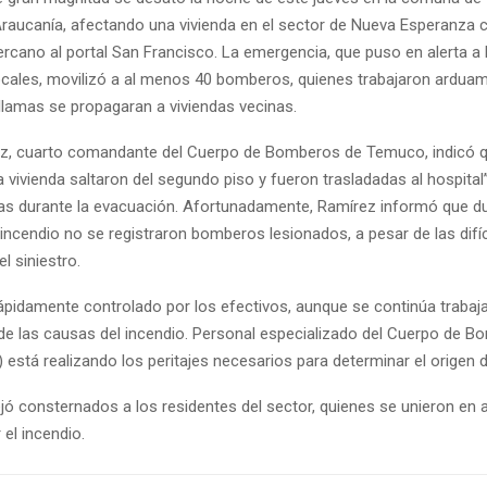
Araucanía, afectando una vivienda en el sector de Nueva Esperanza 
rcano al portal San Francisco. La emergencia, que puso en alerta a 
ocales, movilizó a al menos 40 bomberos, quienes trabajaron ardua
 llamas se propagaran a viviendas vecinas.
z, cuarto comandante del Cuerpo de Bomberos de Temuco, indicó 
 vivienda saltaron del segundo piso y fueron trasladadas al hospital
das durante la evacuación. Afortunadamente, Ramírez informó que du
 incendio no se registraron bomberos lesionados, a pesar de las difíc
l siniestro.
rápidamente controlado por los efectivos, aunque se continúa trabaj
 de las causas del incendio. Personal especializado del Cuerpo de 
stá realizando los peritajes necesarios para determinar el origen de
ejó consternados a los residentes del sector, quienes se unieron en 
el incendio.