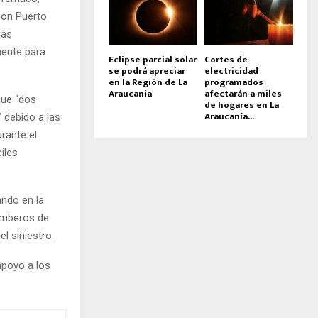
con Puerto
las
mente para
Eclipse parcial solar
Cortes de
se podrá apreciar
electricidad
en la Región de La
programados
Araucania
afectarán a miles
que “dos
de hogares en La
Araucanía...
” debido a las
rante el
iles
ando en la
Bomberos de
l siniestro.
apoyo a los