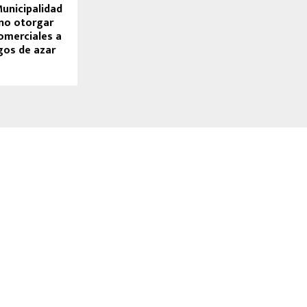
Municipalidad
no otorgar
omerciales a
gos de azar