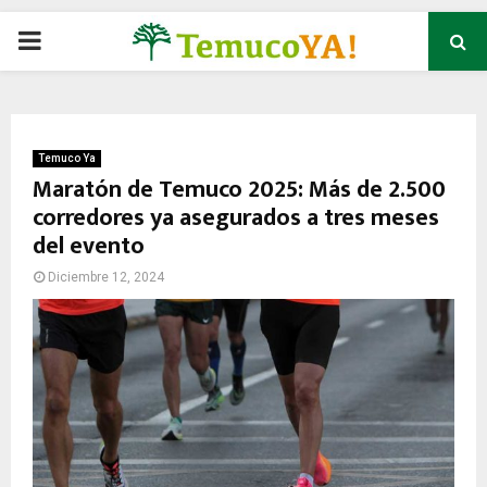
P
R
I
Temuco Ya
Maratón de Temuco 2025: Más de 2.500
corredores ya asegurados a tres meses
M
del evento
A
Diciembre 12, 2024
R
Y
M