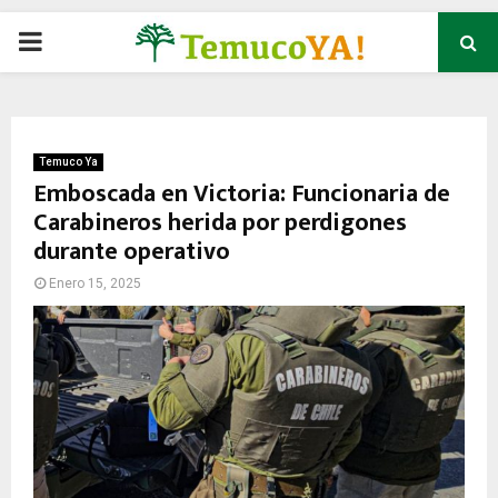
P
R
I
Temuco Ya
Emboscada en Victoria: Funcionaria de
Carabineros herida por perdigones
M
durante operativo
A
Enero 15, 2025
R
Y
M