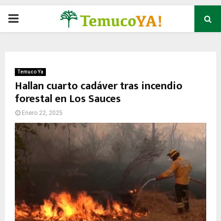
P
R
I
Temuco Ya
Hallan cuarto cadáver tras incendio
forestal en Los Sauces
M
Enero 22, 2025
A
R
Y
M