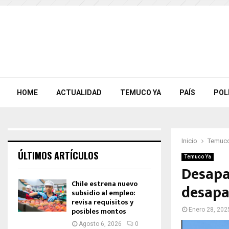
HOME
ACTUALIDAD
TEMUCO YA
PAÍS
POL
Inicio
Temuco
ÚLTIMOS ARTÍCULOS
Temuco Ya
Desapar
Chile estrena nuevo
desapa
subsidio al empleo:
revisa requisitos y
posibles montos
Enero 28, 202
Agosto 6, 2026
0