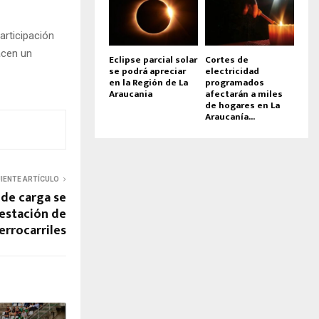
articipación
acen un
Eclipse parcial solar
Cortes de
se podrá apreciar
electricidad
en la Región de La
programados
Araucania
afectarán a miles
de hogares en La
Araucanía...
UIENTE ARTÍCULO
de carga se
 estación de
errocarriles