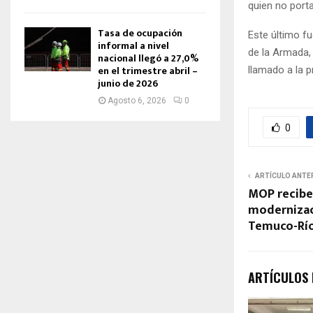
quien no port
Tasa de ocupación
Este último fu
informal a nivel
de la Armada,
nacional llegó a 27,0%
en el trimestre abril –
llamado a la p
junio de 2026
Agosto 6, 2026
0
0
ARTÍCULO ANTE
MOP recibe
modernizac
Temuco-Rí
ARTÍCULOS