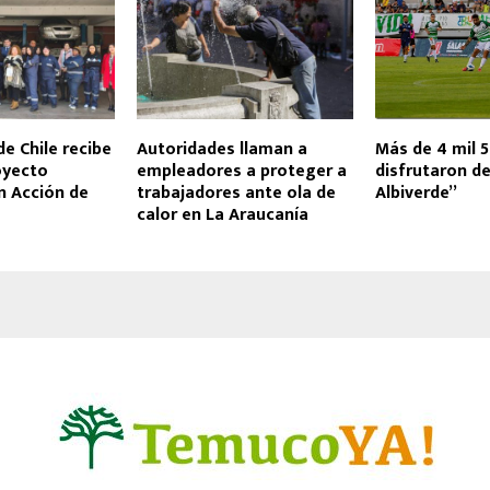
de Chile recibe
Autoridades llaman a
Más de 4 mil 
royecto
empleadores a proteger a
disfrutaron d
n Acción de
trabajadores ante ola de
Albiverde”
calor en La Araucanía