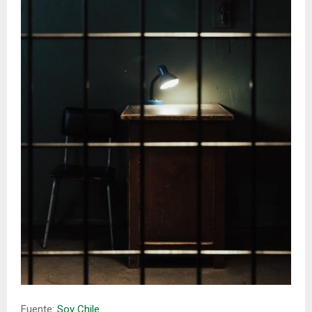
E
N
U
Fuente:
Soy Chile