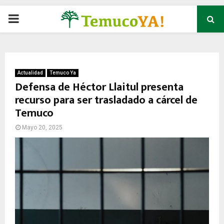
P
R
I
Actualidad
Temuco Ya
Defensa de Héctor Llaitul presenta
recurso para ser trasladado a cárcel de
M
Temuco
A
Mayo 20, 2025
R
Y
M