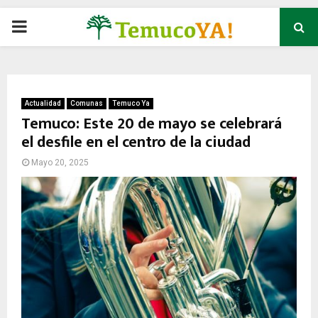
P
R
I
Actualidad
Comunas
Temuco Ya
Temuco: Este 20 de mayo se celebrará
el desfile en el centro de la ciudad
M
Mayo 20, 2025
A
R
Y
M