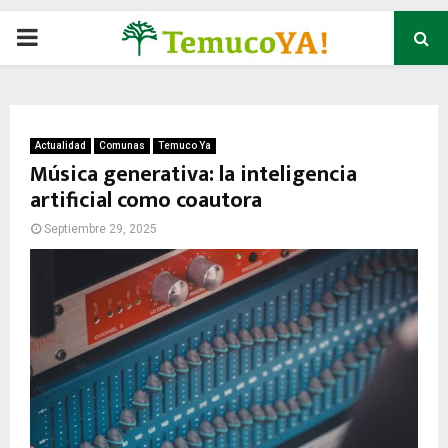
P
R
I
Actualidad
Comunas
Temuco Ya
Música generativa: la inteligencia
artificial como coautora
M
Septiembre 29, 2025
A
R
Y
M