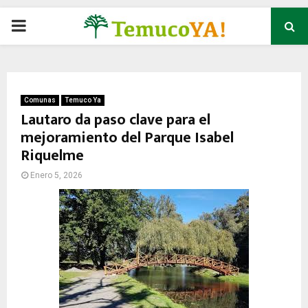
P
R
I
Comunas
Temuco Ya
Lautaro da paso clave para el
mejoramiento del Parque Isabel
M
Riquelme
A
Enero 5, 2026
R
Y
M