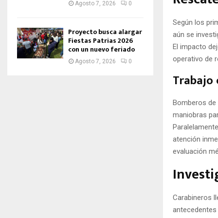
Agosto 7, 2026
0
Según los pri
Proyecto busca alargar
aún se invest
Fiestas Patrias 2026
El impacto dej
con un nuevo feriado
operativo de 
Agosto 7, 2026
0
Trabajo
Bomberos de l
maniobras para
Paralelamente
atención inmed
evaluación mé
Investi
Carabineros ll
antecedentes 