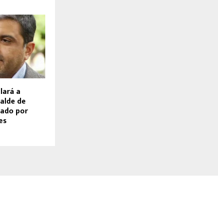
lará a
calde de
tado por
es