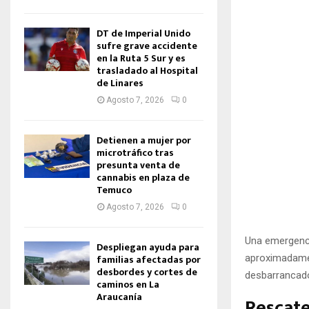
DT de Imperial Unido
sufre grave accidente
en la Ruta 5 Sur y es
trasladado al Hospital
de Linares
Agosto 7, 2026
0
Detienen a mujer por
microtráfico tras
presunta venta de
cannabis en plaza de
Temuco
Agosto 7, 2026
0
Una emergencia
Despliegan ayuda para
aproximadament
familias afectadas por
desbordes y cortes de
desbarrancado
caminos en La
Araucanía
Rescate