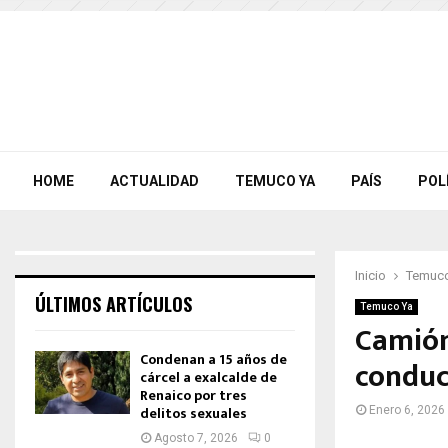
HOME
ACTUALIDAD
TEMUCO YA
PAÍS
POL
Inicio
Temuco
ÚLTIMOS ARTÍCULOS
Temuco Ya
Camión 
Condenan a 15 años de
conduc
cárcel a exalcalde de
Renaico por tres
delitos sexuales
Enero 6, 2026
Agosto 7, 2026
0