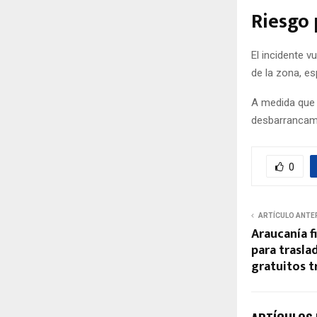
Riesgo
El incidente v
de la zona, es
A medida que 
desbarrancamie
0
ARTÍCULO ANTE
Araucanía f
para trasl
gratuitos 