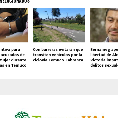
 RELACIONADOS
entiva para
Con barreras evitarán que
Sernameg ape
s acusados de
transiten vehículos por la
libertad de Al
 mujer durante
ciclovía Temuco-Labranza
Victoria impu
rias en Temuco
delitos sexual