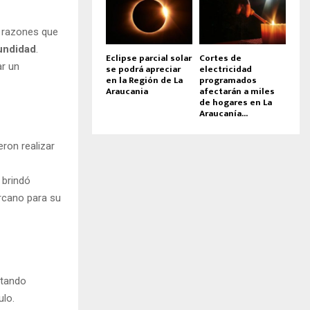
r razones que
undidad
.
Eclipse parcial solar
Cortes de
ar un
se podrá apreciar
electricidad
en la Región de La
programados
Araucania
afectarán a miles
de hogares en La
Araucanía...
ron realizar
brindó
ercano para su
ntando
ulo.