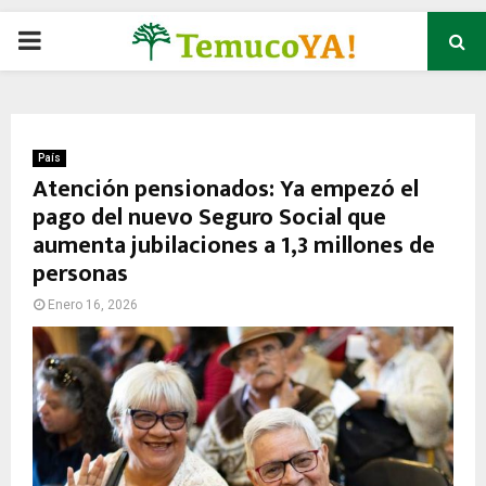
P
R
I
País
Atención pensionados: Ya empezó el
pago del nuevo Seguro Social que
M
aumenta jubilaciones a 1,3 millones de
personas
A
Enero 16, 2026
R
Y
M