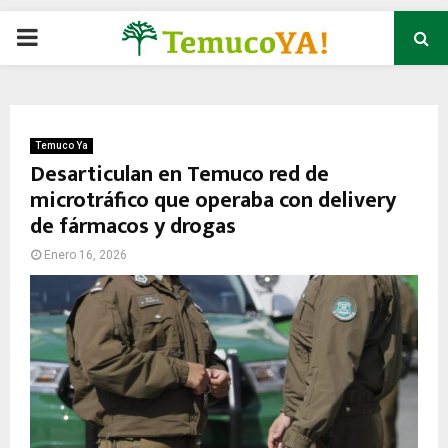
P
R
I
Temuco Ya
Desarticulan en Temuco red de
microtráfico que operaba con delivery
M
de fármacos y drogas
A
Enero 16, 2026
R
Y
M