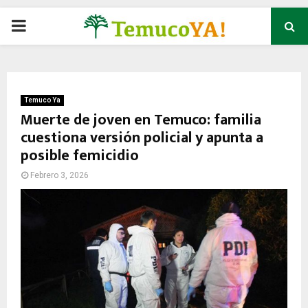
P
R
I
Temuco Ya
Muerte de joven en Temuco: familia
cuestiona versión policial y apunta a
M
posible femicidio
A
Febrero 3, 2026
R
Y
M