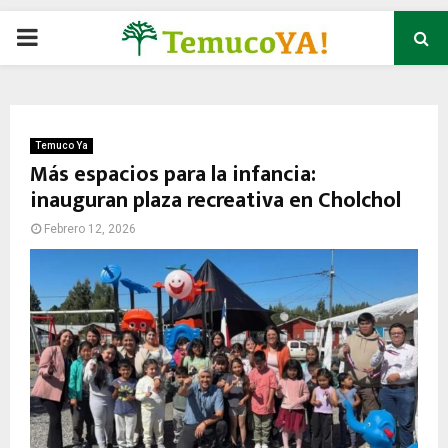
P
R
I
Temuco Ya
Más espacios para la infancia:
inauguran plaza recreativa en Cholchol
M
Febrero 12, 2026
A
R
Y
M