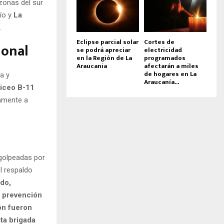
 zonas del sur
bío y
La
.
Eclipse parcial solar
Cortes de
ional
se podrá apreciar
electricidad
en la Región de La
programados
Araucania
afectarán a miles
de hogares en La
a y
Araucanía...
iceo B-11
iamente a
 golpeadas por
el respaldo
do,
a prevención
ón fueron
ta brigada