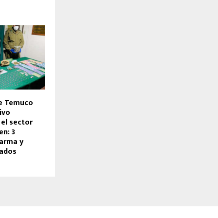
de Temuco
ivo
el sector
en: 3
 arma y
tados