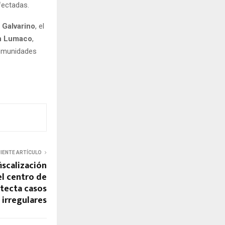
fectadas.
y Galvarino
, el
en Lumaco
,
comunidades
UIENTE ARTÍCULO
fiscalización
el centro de
tecta casos
irregulares