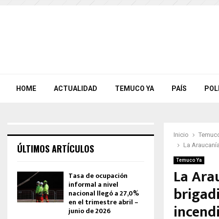
HOME
ACTUALIDAD
TEMUCO YA
PAÍS
POL
Inicio
Temuco
La Araucanía
ÚLTIMOS ARTÍCULOS
Temuco Ya
La Ara
Tasa de ocupación
informal a nivel
brigad
nacional llegó a 27,0%
en el trimestre abril –
incend
junio de 2026