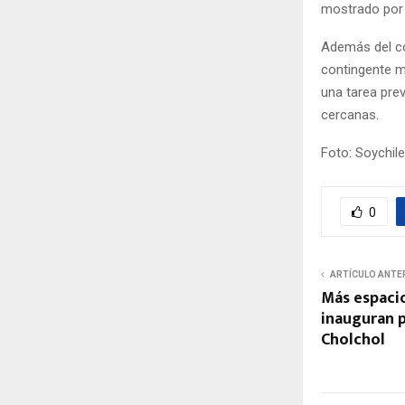
mostrado por 
Además del c
contingente m
una tarea pre
cercanas.
Foto: Soychile
0
ARTÍCULO ANTE
Más espacio
inauguran p
Cholchol