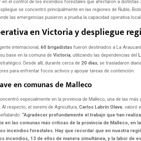
 en el control de los incendios forestales que afectaron a distintas
espliegue se concentró principalmente en las regiones de Ñuble, Bio
onde las emergencias pusieron a prueba la capacidad operativa local
erativa en Victoria y despliegue reg
gente internacional,
60 brigadistas
fueron destinados a La Araucaní
 su base en la comuna de
Victoria
, utilizando las dependencias del
L
tratégico. Desde allí, durante cerca de
20 días
, se trasladaron diar
tores para enfrentar focos activos y apoyar tareas de contención.
lave en comunas de Malleco
 concentró especialmente en la provincia de Malleco, una de las más
 Al respecto, el seremi de Agricultura,
Carlos Labrín Olave
, valoró 
 señalando:
“Agradecer profundamente el trabajo que han realiza
e en las comunas más críticas de la provincia de Malleco, en l
 los incendios forestales. Hay que recordar que en nuestra regi
s incendios, 13 de ellos de manera simultánea, y la labor de es