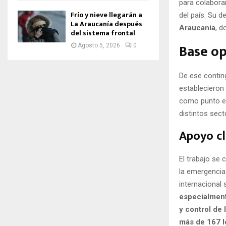
para colaborar
Frío y nieve llegarán a
del país. Su d
La Araucanía después
Araucanía
, d
del sistema frontal
Base op
Agosto 5, 2026
0
De ese contin
establecieron
como punto es
distintos sec
Apoyo c
El trabajo se
la emergencia.
internacional
especialment
y control de
más de 167 lo