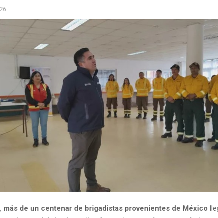
026
,
más de un centenar de brigadistas provenientes de México
lle