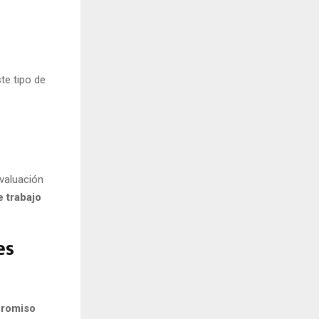
te tipo de
evaluación
e trabajo
es
promiso