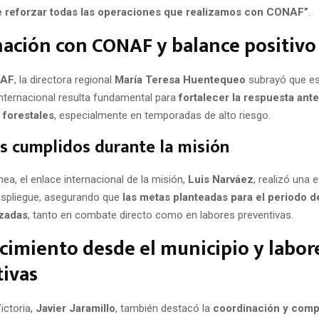
 reforzar todas las operaciones que realizamos con CONAF”
.
ación con CONAF y balance positivo
AF
, la directora regional
María Teresa Huentequeo
subrayó que es
nternacional resulta fundamental para
fortalecer la respuesta ante
forestales
, especialmente en temporadas de alto riesgo.
s cumplidos durante la misión
nea, el enlace internacional de la misión,
Luis Narváez
, realizó una 
despliegue, asegurando que
las metas planteadas para el periodo d
nzadas
, tanto en combate directo como en labores preventivas.
imiento desde el municipio y labor
ivas
Victoria,
Javier Jaramillo
, también destacó la
coordinación y com