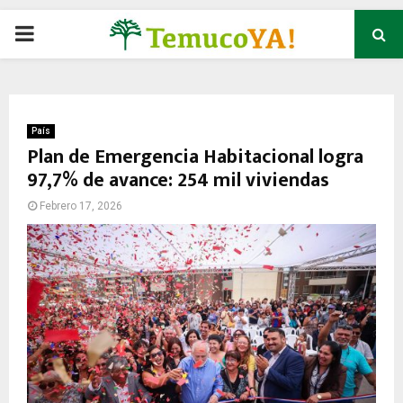
P
R
I
País
Plan de Emergencia Habitacional logra
97,7% de avance: 254 mil viviendas
M
Febrero 17, 2026
A
R
Y
M