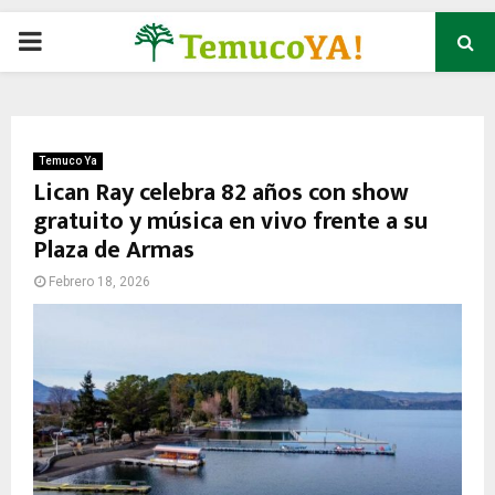
P
R
I
Temuco Ya
Lican Ray celebra 82 años con show
gratuito y música en vivo frente a su
M
Plaza de Armas
A
Febrero 18, 2026
R
Y
M