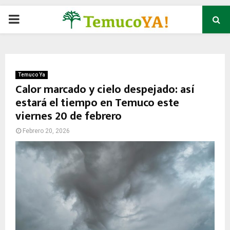
P
R
I
Temuco Ya
Calor marcado y cielo despejado: así
estará el tiempo en Temuco este
M
viernes 20 de febrero
A
Febrero 20, 2026
R
Y
M