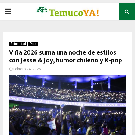
P
R
I
Actualidad
País
Viña 2026 suma una noche de estilos
con Jesse & Joy, humor chileno y K-pop
M
Febrero 24, 2026
A
R
Y
M