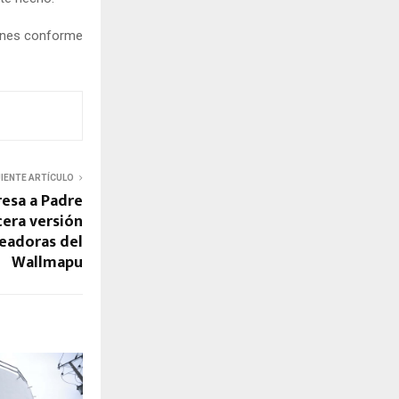
iones conforme
UIENTE ARTÍCULO
esa a Padre
cera versión
eadoras del
Wallmapu