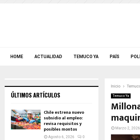
HOME
ACTUALIDAD
TEMUCO YA
PAÍS
POL
Inicio
Temuco
ÚLTIMOS ARTÍCULOS
Temuco Ya
Millon
Chile estrena nuevo
maquin
subsidio al empleo:
revisa requisitos y
posibles montos
Marzo 2, 2026
Agosto 6, 2026
0