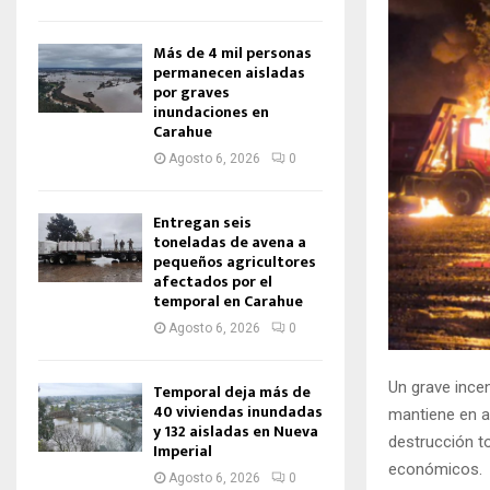
Más de 4 mil personas
permanecen aisladas
por graves
inundaciones en
Carahue
Agosto 6, 2026
0
Entregan seis
toneladas de avena a
pequeños agricultores
afectados por el
temporal en Carahue
Agosto 6, 2026
0
Un grave incen
Temporal deja más de
40 viviendas inundadas
mantiene en al
y 132 aisladas en Nueva
destrucción t
Imperial
económicos.
Agosto 6, 2026
0