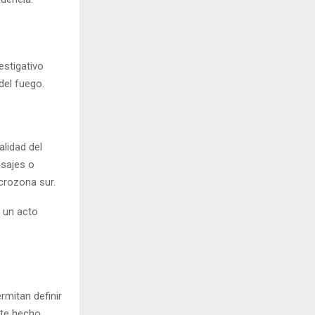
estigativo
del fuego.
alidad del
nsajes o
crozona sur.
e un acto
rmitan definir
ste hecho.