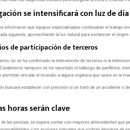
gación se intensificará con luz de día
es informaron que equipos especializados continuarán el trabajo inv
nada siguiente, aprovechando la luz natural para esclarecer el origen 
cios de participación de terceros
to, no se ha confirmado la intervención de terceros ni la intencion
Carabineros tampoco se ha reportado el hallazgo de panfletos, me
 permitan vincular el incendio a alguna orgánica que opere en la ma
ón buscará establecer con precisión si se trató de un accidente o d
s horas serán clave
 de las pericias, se espera contar con mayores antecedentes que pe
ponsabilidades y las acciones judiciales que podrían derivarse de e