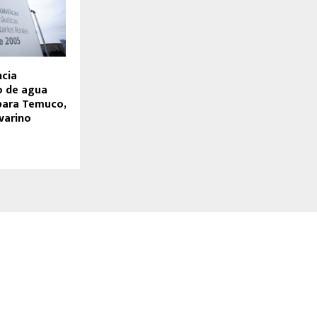
cia
 de agua
 para Temuco,
varino