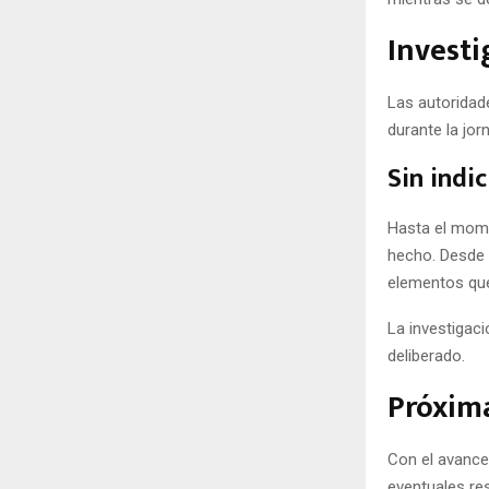
Investi
Las autoridad
durante la jor
Sin indi
Hasta el momen
hecho. Desde 
elementos que
La investigaci
deliberado.
Próxima
Con el avance
eventuales res