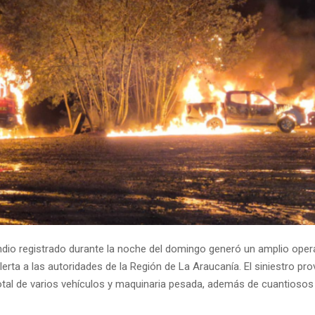
dio registrado durante la noche del domingo generó un amplio operat
erta a las autoridades de la Región de La Araucanía. El siniestro pro
otal de varios vehículos y maquinaria pesada, además de cuantioso