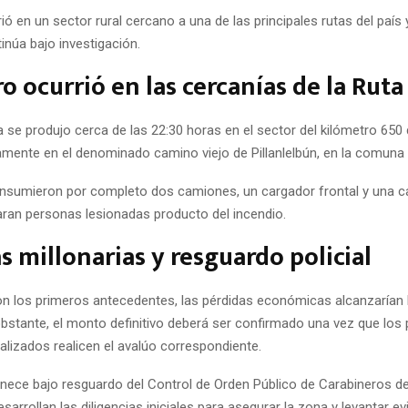
ió en un sector rural cercano a una de las principales rutas del país 
inúa bajo investigación.
ro ocurrió en las cercanías de la Ruta
se produjo cerca de las 22:30 horas en el sector del kilómetro 650 
camente en el denominado camino viejo de Pillanlelbún, en la comuna
nsumieron por completo dos camiones, un cargador frontal y una c
aran personas lesionadas producto del incendio.
s millonarias y resguardo policial
n los primeros antecedentes, las pérdidas económicas alcanzarían 
bstante, el monto definitivo deberá ser confirmado una vez que los 
alizados realicen el avalúo correspondiente.
anece bajo resguardo del Control de Orden Público de Carabineros de
sarrollan las diligencias iniciales para asegurar la zona y levantar ev