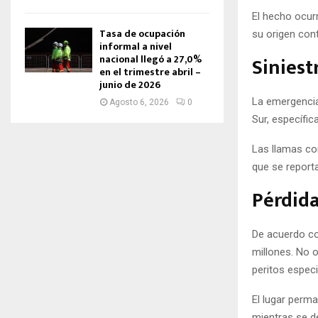
El hecho ocurr
Tasa de ocupación
su origen cont
informal a nivel
nacional llegó a 27,0%
Siniest
en el trimestre abril –
junio de 2026
La emergencia 
Agosto 6, 2026
0
Sur, específi
Las llamas co
que se report
Pérdida
De acuerdo co
millones. No o
peritos especi
El lugar perm
mientras se de