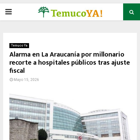
P
R
I
Temuco Ya
Alarma en La Araucanía por millonario
recorte a hospitales públicos tras ajuste
M
fiscal
A
Mayo 15, 2026
R
Y
M