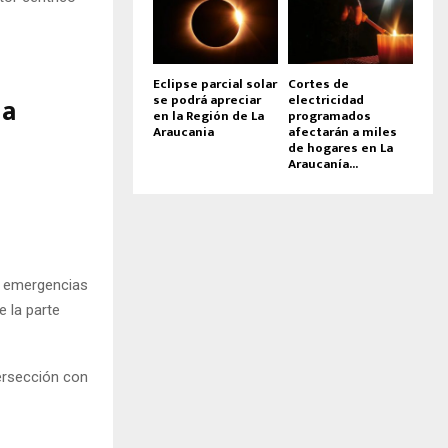
Eclipse parcial solar
Cortes de
na
se podrá apreciar
electricidad
en la Región de La
programados
Araucania
afectarán a miles
de hogares en La
Araucanía...
e emergencias
 la parte
tersección con