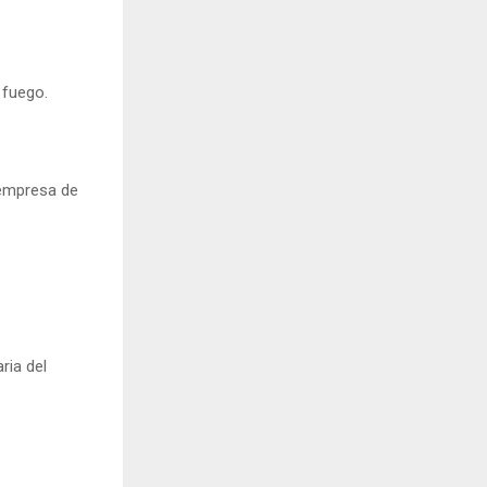
 fuego.
 empresa de
ria del