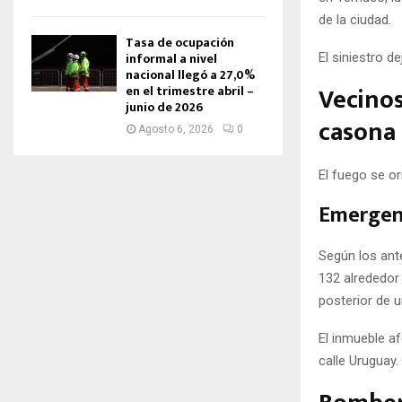
de la ciudad.
Tasa de ocupación
informal a nivel
El siniestro d
nacional llegó a 27,0%
Vecinos
en el trimestre abril –
junio de 2026
casona
Agosto 6, 2026
0
El fuego se or
Emergenc
Según los ant
132 alrededor
posterior de 
El inmueble a
calle Uruguay.