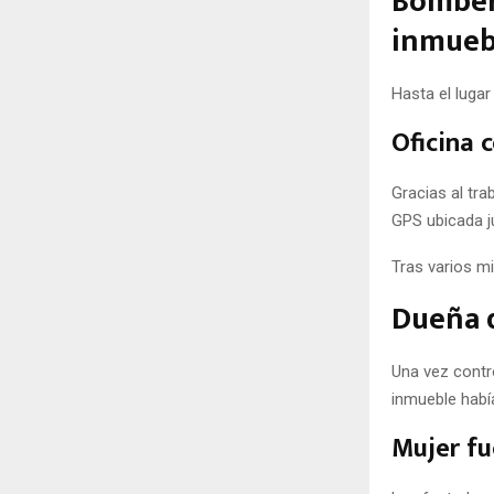
Bombero
inmueb
Hasta el luga
Oficina 
Gracias al tra
GPS ubicada ju
Tras varios mi
Dueña d
Una vez contr
inmueble había
Mujer fu