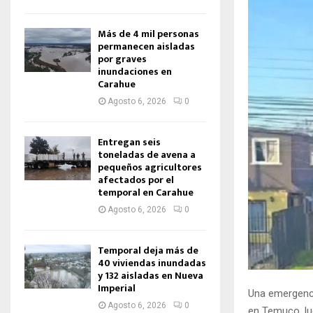
Más de 4 mil personas
permanecen aisladas
por graves
inundaciones en
Carahue
Agosto 6, 2026
0
Entregan seis
toneladas de avena a
pequeños agricultores
afectados por el
temporal en Carahue
Agosto 6, 2026
0
Temporal deja más de
40 viviendas inundadas
y 132 aisladas en Nueva
Imperial
Una emergenci
Agosto 6, 2026
0
en Temuco, lu