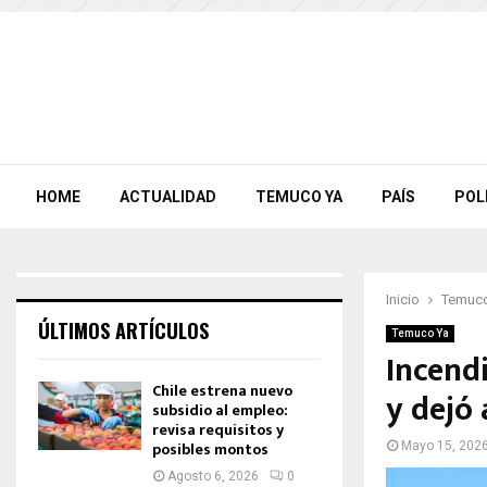
HOME
ACTUALIDAD
TEMUCO YA
PAÍS
POL
Inicio
Temuco
ÚLTIMOS ARTÍCULOS
Temuco Ya
Incend
Chile estrena nuevo
y dejó
subsidio al empleo:
revisa requisitos y
posibles montos
Mayo 15, 202
Agosto 6, 2026
0