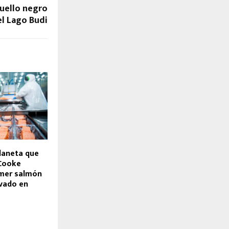
uello negro
el Lago Budi
planeta que
 Cooke
imer salmón
ivado en