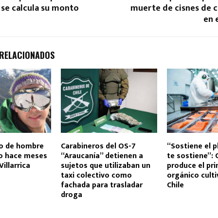
í se calcula su monto
muerte de cisnes de c
en 
 RELACIONADOS
po de hombre
Carabineros del OS-7
“Sostiene el 
o hace meses
“Araucanía” detienen a
te sostiene”:
Villarrica
sujetos que utilizaban un
produce el pr
taxi colectivo como
orgánico cult
fachada para trasladar
Chile
droga