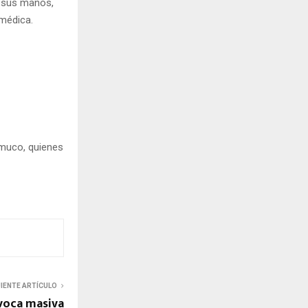
n sus manos,
 médica.
emuco, quienes
UIENTE ARTÍCULO
ovoca masiva