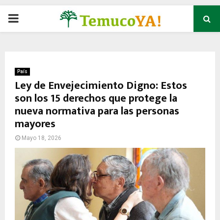
P
R
I
País
Ley de Envejecimiento Digno: Estos
son los 15 derechos que protege la
M
nueva normativa para las personas
mayores
A
Mayo 18, 2026
R
Y
M