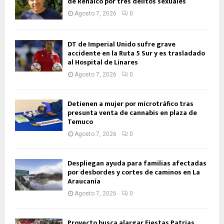
de Renaico por tres delitos sexuales
Agosto 7, 2026
0
DT de Imperial Unido sufre grave
accidente en la Ruta 5 Sur y es trasladado
al Hospital de Linares
Agosto 7, 2026
0
Detienen a mujer por microtráfico tras
presunta venta de cannabis en plaza de
Temuco
Agosto 7, 2026
0
Despliegan ayuda para familias afectadas
por desbordes y cortes de caminos en La
Araucanía
Agosto 7, 2026
0
Proyecto busca alargar Fiestas Patrias