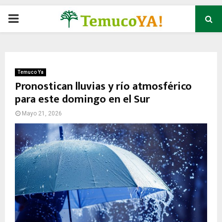
P
R
I
Temuco Ya
Pronostican lluvias y río atmosférico
para este domingo en el Sur
M
Mayo 21, 2026
A
R
Y
M