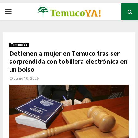
P
R
I
Temuco Ya
Detienen a mujer en Temuco tras ser
sorprendida con tobillera electrónica en
M
un bolso
A
Junio 10, 2026
R
Y
M