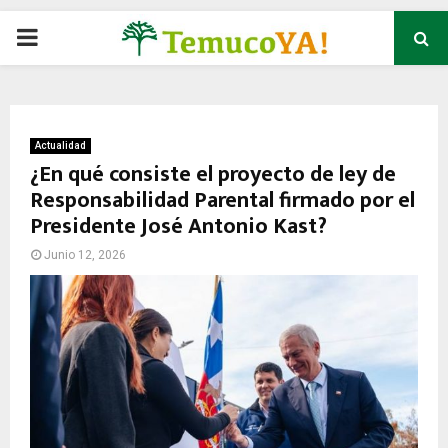
P
R
I
Actualidad
¿En qué consiste el proyecto de ley de
Responsabilidad Parental firmado por el
M
Presidente José Antonio Kast?
A
Junio 12, 2026
R
Y
M