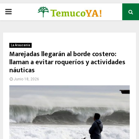
P
R
I
La Araucanía
Marejadas llegarán al borde costero:
llaman a evitar roqueríos y actividades
M
náuticas
A
Junio 18, 2026
R
Y
M