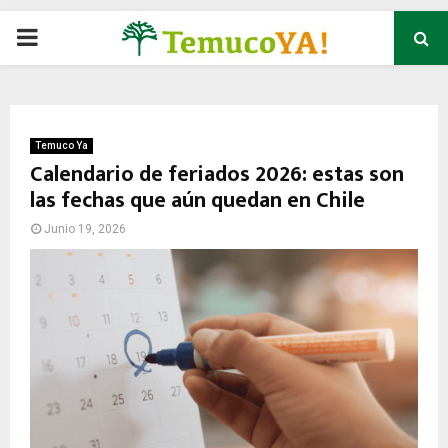
P
R
I
Temuco Ya
Calendario de feriados 2026: estas son
las fechas que aún quedan en Chile
M
Junio 19, 2026
A
R
Y
M