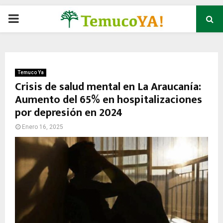
P
R
I
Temuco Ya
Crisis de salud mental en La Araucanía:
Aumento del 65% en hospitalizaciones
M
por depresión en 2024
A
Enero 16, 2025
R
Y
M