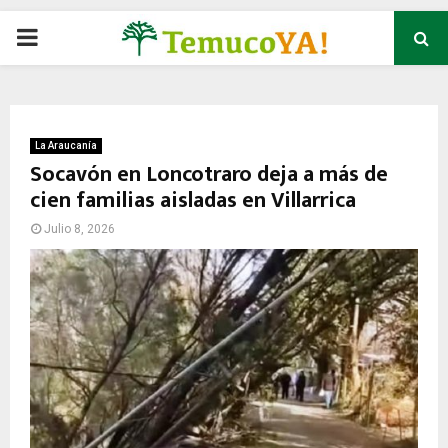
P
R
I
La Araucanía
Socavón en Loncotraro deja a más de
cien familias aisladas en Villarrica
M
Julio 8, 2026
A
R
Y
M