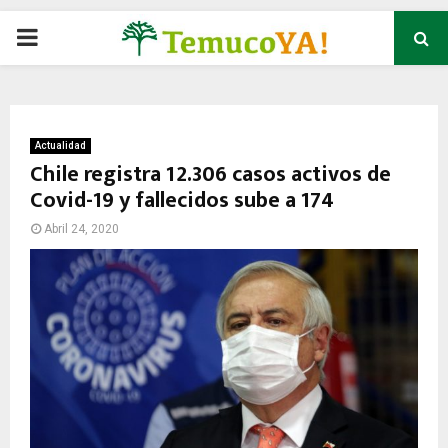
P
R
I
Actualidad
Chile registra 12.306 casos activos de
Covid-19 y fallecidos sube a 174
M
Abril 24, 2020
A
R
Y
M