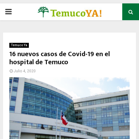
P
R
I
Temuco Ya
16 nuevos casos de Covid-19 en el
hospital de Temuco
M
Julio 4, 2020
A
R
Y
M