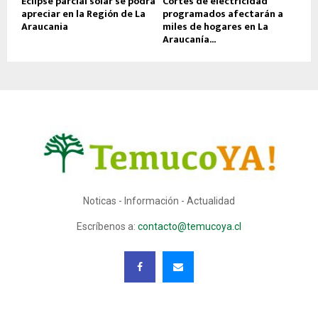
Eclipse parcial solar se podrá
Cortes de electricidad
apreciar en la Región de La
programados afectarán a
Araucania
miles de hogares en La
Araucanía...
Noticas - Información - Actualidad
Escríbenos a:
contacto@temucoya.cl