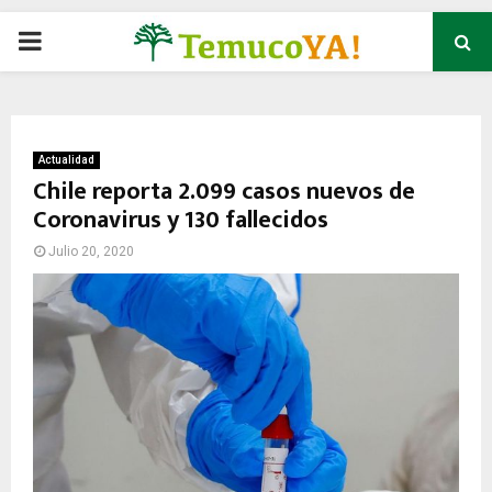
P
R
I
Actualidad
Chile reporta 2.099 casos nuevos de
Coronavirus y 130 fallecidos
M
Julio 20, 2020
A
R
Y
M