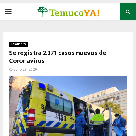
P
R
I
Temuco Ya
Se registra 2.371 casos nuevos de
Coronavirus
M
Julio 23, 2020
A
R
Y
M