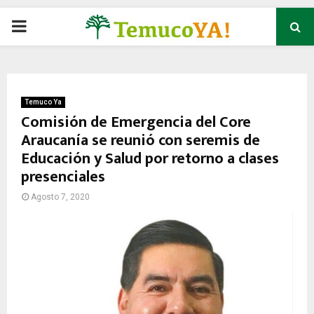
P
R
I
Temuco Ya
Comisión de Emergencia del Core
Araucanía se reunió con seremis de
M
Educación y Salud por retorno a clases
presenciales
A
Agosto 7, 2020
R
Y
M