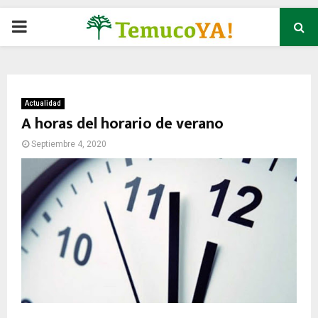
P
R
I
Actualidad
A horas del horario de verano
M
Septiembre 4, 2020
A
R
Y
M