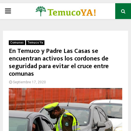
P
R
I
Comunas
Temuco Ya
En Temuco y Padre Las Casas se
encuentran activos los cordones de
M
seguridad para evitar el cruce entre
comunas
A
Septiembre 17, 2020
R
Y
M