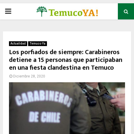
P
R
I
Actualidad
Temuco Ya
Los porfiados de siempre: Carabineros
detiene a 15 personas que participaban
M
en una fiesta clandestina en Temuco
A
Diciembre 28, 2020
R
Y
M