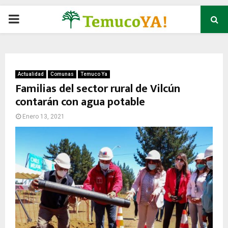
P
R
I
Actualidad
Comunas
Temuco Ya
Familias del sector rural de Vilcún
contarán con agua potable
M
Enero 13, 2021
A
R
Y
M