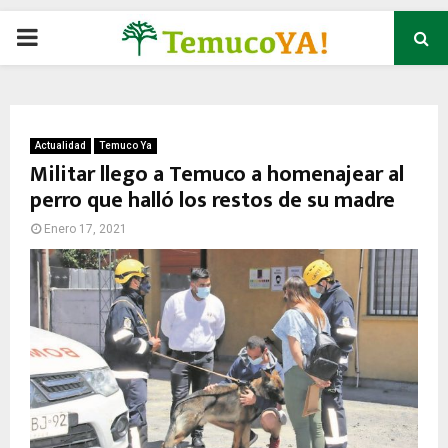
P
R
I
Actualidad
Temuco Ya
Militar llego a Temuco a homenajear al
perro que halló los restos de su madre
M
Enero 17, 2021
A
R
Y
M