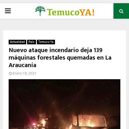
P
R
I
Actualidad
País
Temuco Ya
Nuevo ataque incendario deja 139
máquinas forestales quemadas en La
M
Araucanía
A
Enero 18, 2021
R
Y
M