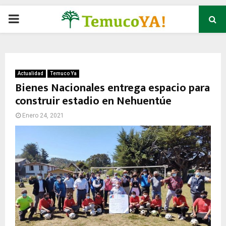
P
R
I
Actualidad
Temuco Ya
Bienes Nacionales entrega espacio para
construir estadio en Nehuentúe
M
Enero 24, 2021
A
R
Y
M