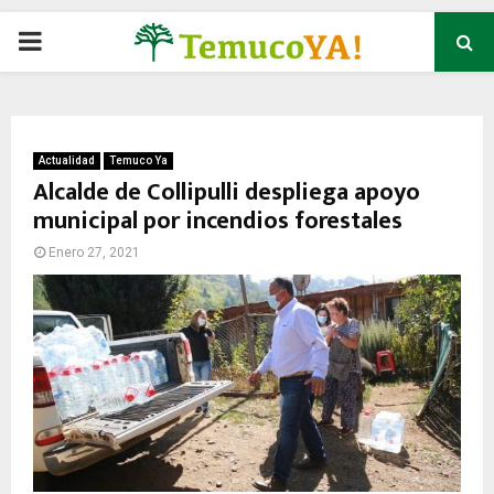
P
R
I
Actualidad
Temuco Ya
Alcalde de Collipulli despliega apoyo
municipal por incendios forestales
M
Enero 27, 2021
A
R
Y
M