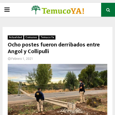
P
R
I
Actualidad
Comunas
Temuco Ya
Ocho postes fueron derribados entre
Angol y Collipulli
M
Febrero 1, 2021
A
R
Y
M