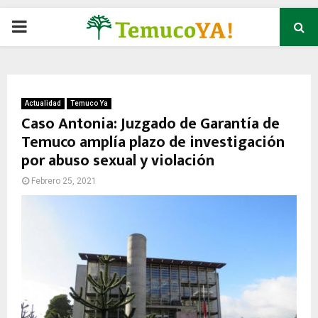
P
R
I
Actualidad
Temuco Ya
Caso Antonia: Juzgado de Garantía de
Temuco amplía plazo de investigación
M
por abuso sexual y violación
A
Febrero 25, 2021
R
Y
M