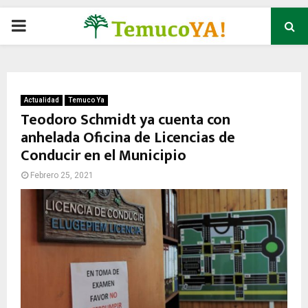
P
R
I
Actualidad
Temuco Ya
Teodoro Schmidt ya cuenta con
anhelada Oficina de Licencias de
M
Conducir en el Municipio
A
Febrero 25, 2021
R
Y
M