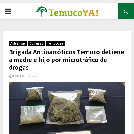
P
R
I
Actualidad
Comunas
Temuco Ya
Brigada Antinarcóticos Temuco detiene
a madre e hijo por microtráfico de
M
drogas
A
Marzo 5, 2021
R
Y
M