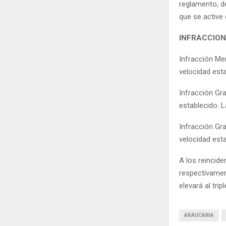
reglamento, de
que se active 
INFRACCIO
Infracción Me
velocidad est
Infracción Gr
establecido. 
Infracción Gr
velocidad est
A los reincide
respectivament
elevará al tri
ARAUCANIA