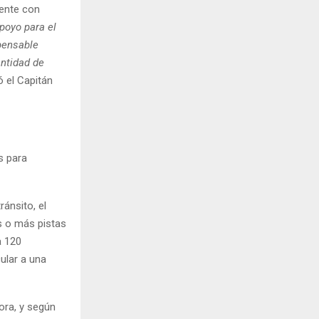
mente con
apoyo para el
spensable
ntidad de
 el Capitán
s para
ánsito, el
s o más pistas
a 120
ular a una
ora, y según