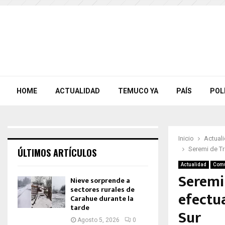
HOME
ACTUALIDAD
TEMUCO YA
PAÍS
POL
Inicio
Actual
Seremi de Tr
ÚLTIMOS ARTÍCULOS
Actualidad
Com
Seremi
Nieve sorprende a
sectores rurales de
efectua
Carahue durante la
tarde
Sur
Agosto 5, 2026
0