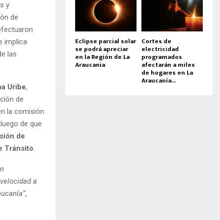
s y
ión de
 efectuaron
Eclipse parcial solar
Cortes de
e implica
se podrá apreciar
electricidad
de las
en la Región de La
programados
Araucania
afectarán a miles
de hogares en La
Araucanía...
na Uribe
,
nción de
en la comisión
 luego de que
isión de
e Tránsito
.
an
 velocidad a
aucanía”
,