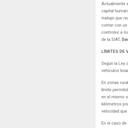
Actualmente en
capital human
trabajo que re
contar con un
controles a lo
de la SIAT,
Da
LÍMITES DE
Según la Ley d
vehículos livi
En zonas rura
límite permit
en el mismo s
kilómetros po
velocidad que
En el caso de