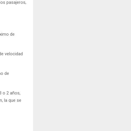
 los pasajeros,
áximo de
de velocidad
mo de
3 o 2 años,
n, la que se