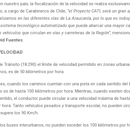
 nuestro país, la fiscalización de la velocidad se realiza exclusiva
o, a cargo de Carabineros de Chile,
“el Proyecto CATI, será un gran 
alizamos en las diferentes vías de La Araucanía, por lo que es indi
 sistema tecnológico automatizado que pueda abarcar una mayor ca
s vehículos que circulan en vías y carreteras de la Región”
, mencionó
vid Fuentes
.
 VELOCIDAD
e Tránsito (18.290) el límite de velocidad permitido en zonas urbana
anos, es de 50 kilómetros por hora.
les, cuando los caminos cuentan con una pista en cada sentido del tr
ido es de hasta 100 kilómetros por hora. Mientras, cuando existen do
entido, el conductor puede circular a una velocidad máxima de hast
r hora. Tanto vehículos pesados y transporte escolar, no pueden circ
 supere los 90 Km/h.
 los buses interurbanos, no pueden exceder los 100 kilómetros por h