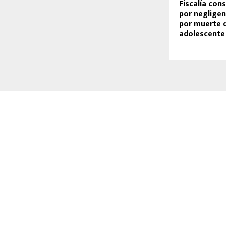
Fiscalía con
por neglige
por muerte 
adolescente 