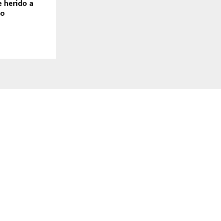
 herido a
co