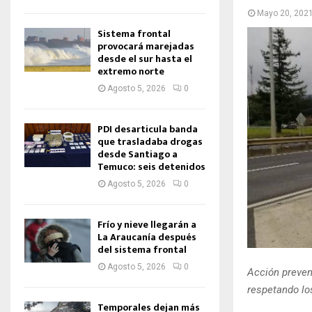
Mayo 20, 202
Sistema frontal
provocará marejadas
desde el sur hasta el
extremo norte
Agosto 5, 2026
0
PDI desarticula banda
que trasladaba drogas
desde Santiago a
Temuco: seis detenidos
Agosto 5, 2026
0
Frío y nieve llegarán a
La Araucanía después
del sistema frontal
Agosto 5, 2026
0
Acción preven
respetando los
Temporales dejan más