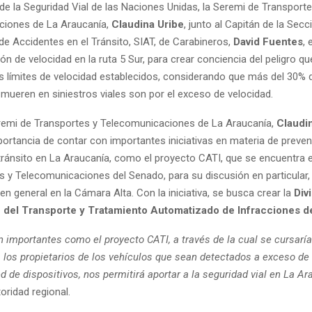
de la Seguridad Vial de las Naciones Unidas, la Seremi de Transporte
ciones de La Araucanía,
Claudina Uribe
, junto al Capitán de la Secc
de Accidentes en el Tránsito, SIAT, de Carabineros,
David Fuentes
,
ión de velocidad en la ruta 5 Sur, para crear conciencia del peligro qu
s límites de velocidad establecidos, considerando que más del 30% 
mueren en siniestros viales son por el exceso de velocidad.
Seremi de Transportes y Telecomunicaciones de La Araucanía,
Claudi
portancia de contar con importantes iniciativas en materia de preve
 tránsito en La Araucanía, como el proyecto CATI, que se encuentra 
s y Telecomunicaciones del Senado, para su discusión en particular,
n general en la Cámara Alta. Con la iniciativa, se busca crear la
Div
n del Transporte y Tratamiento Automatizado de Infracciones d
an importantes como el proyecto CATI, a través de la cual se cursarí
a los propietarios de los vehículos que sean detectados a exceso de
ed de dispositivos, nos permitirá aportar a la seguridad vial en La Ar
oridad regional.