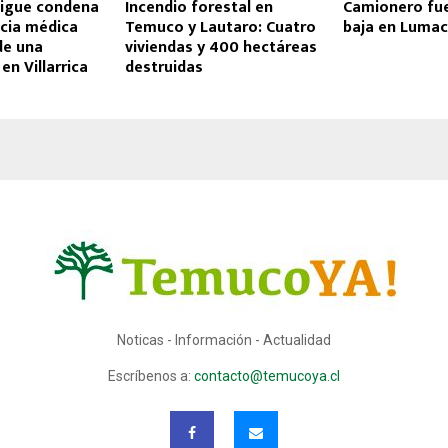
sigue condena
Incendio forestal en
Camionero fue
ncia médica
Temuco y Lautaro: Cuatro
baja en Luma
de una
viviendas y 400 hectáreas
en Villarrica
destruidas
Noticas - Información - Actualidad
Escríbenos a:
contacto@temucoya.cl