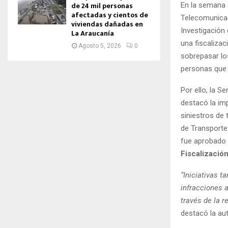
de 24 mil personas
En la semana 
afectadas y cientos de
Telecomunica
viviendas dañadas en
Investigación 
La Araucanía
una fiscalizac
Agosto 5, 2026
0
sobrepasar lo
personas que 
Por ello, la 
destacó la im
siniestros de
de Transporte
fue aprobado e
Fiscalizació
“Iniciativas t
infracciones 
través de la r
destacó la aut