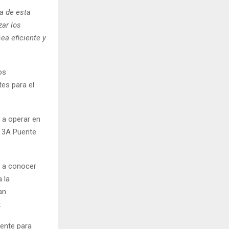
ia de esta
zar los
ea eficiente y
os
es para el
 a operar en
, 3A Puente
ar a conocer
 la
an
.
rente para