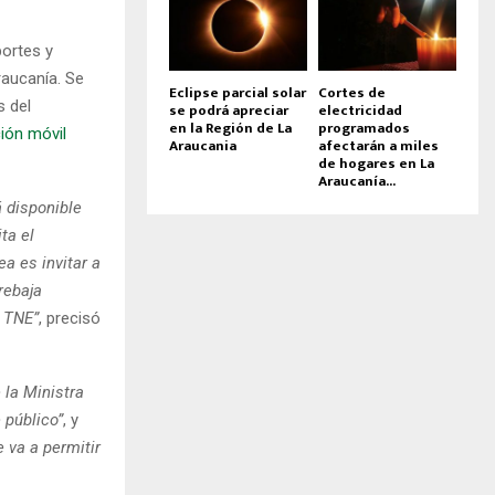
portes y
raucanía. Se
Eclipse parcial solar
Cortes de
s del
se podrá apreciar
electricidad
en la Región de La
programados
ción móvil
Araucania
afectarán a miles
de hogares en La
Araucanía...
á disponible
ta el
ea es invitar a
rebaja
a TNE”
, precisó
 la Ministra
 público”
, y
e va a permitir