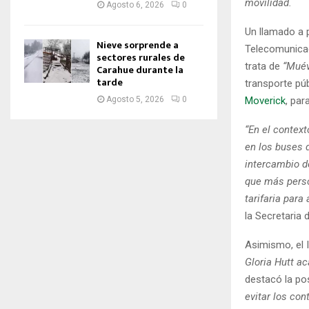
movilidad.
Agosto 6, 2026
0
Un llamado a p
Nieve sorprende a
Telecomunicaci
sectores rurales de
trata de
“Muév
Carahue durante la
tarde
transporte púb
Moverick
, par
Agosto 5, 2026
0
“En el context
en los buses d
intercambio de
que más perso
tarifaria para
la Secretaria 
Asimismo, el 
Gloria Hutt a
destacó la pos
evitar los co