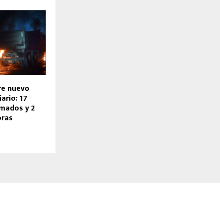
re nuevo
ario: 17
mados y 2
oras