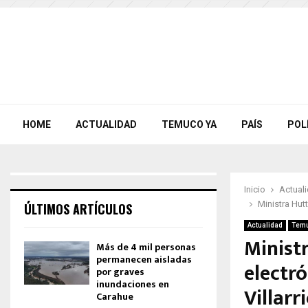
HOME
ACTUALIDAD
TEMUCO YA
PAÍS
POL
Inicio
Actual
Ministra Hutt
ÚLTIMOS ARTÍCULOS
Actualidad
Temu
Ministr
Más de 4 mil personas
permanecen aisladas
electró
por graves
inundaciones en
Villarr
Carahue