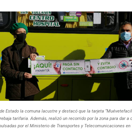
1
 de Estado la comuna lacustre y destacó que la tarjeta “Muévetefaci
rebaja tarifaria. Además, realizó un recorrido por la zona para dar a
mpulsadas por el Ministerio de Transportes y Telecomunicaciones en