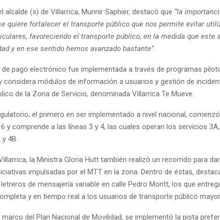
l alcalde (s) de Villarrica, Munnir Saphier, destacó que
“la importanc
se quiere fortalecer el transporte público que nos permite evitar utili
iculares, favoreciendo el transporte público, en la medida que este s
dad y en ese sentido hemos avanzado bastante”
.
 de pago electrónico fue implementada a través de programas pilot
y considera módulos de información a usuarios y gestión de incident
lico de la Zona de Servicio, denominada Villarrica Te Mueve.
gulatorio, el primero en ser implementado a nivel nacional, comenzó
6 y comprende a las líneas 3 y 4, las cuales operan los servicios 3A
 y 4B.
 Villarrica, la Ministra Gloria Hutt también realizó un recorrido para d
iniciativas impulsadas por el MTT en la zona. Dentro de éstas, destaca
 letreros de mensajería variable en calle Pedro Montt, los que entreg
ompleta y en tiempo real a los usuarios de transporte público mayor
 marco del Plan Nacional de Movilidad, se implementó la pista prefe