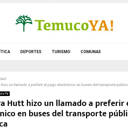
ÍTICA
DEPORTES
TURISMO
COMUNAS
idad
 hizo un llamado a preferir el pago electrónico en buses del transporte público
co Ya
a Hutt hizo un llamado a preferir 
nico en buses del transporte públ
ica