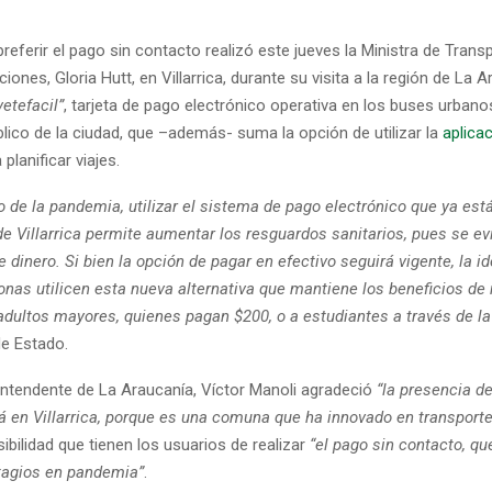
referir el pago sin contacto realizó este jueves la Ministra de Trans
ones, Gloria Hutt, en Villarrica, durante su visita a la región de La A
etefacil”
, tarjeta de pago electrónico operativa en los buses urbano
lico de la ciudad, que –además- suma la opción de utilizar la
aplica
a planificar viajes.
o de la pandemia, utilizar el sistema de pago electrónico que ya est
e Villarrica permite aumentar los resguardos sanitarios, pues se evi
 dinero. Si bien la opción de pagar en efectivo seguirá vigente, la id
nas utilicen esta nueva alternativa que mantiene los beneficios de 
 adultos mayores, quienes pagan $200, o a estudiantes a través de l
de Estado.
Intendente de La Araucanía, Víctor Manoli agradeció
“la presencia de
cá en Villarrica, porque es una comuna que ha innovado en transporte
ibilidad que tienen los usuarios de realizar
“el pago sin contacto, qu
ntagios en pandemia”
.