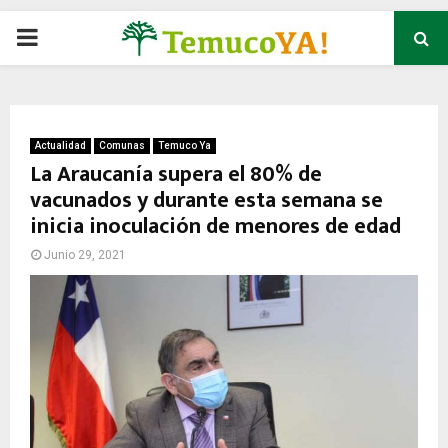
P
R
I
Actualidad
Comunas
Temuco Ya
La Araucanía supera el 80% de
vacunados y durante esta semana se
M
inicia inoculación de menores de edad
A
Junio 29, 2021
R
Y
M